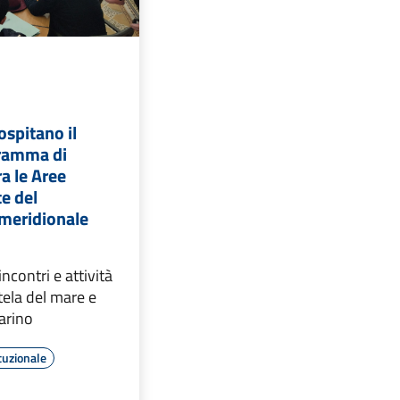
ospitano il
ramma di
a le Aree
e del
meridionale
incontri e attività
utela del mare e
arino
tuzionale