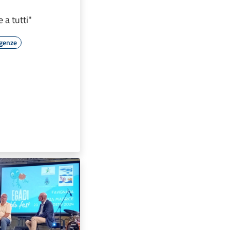
 a tutti"
rgenze