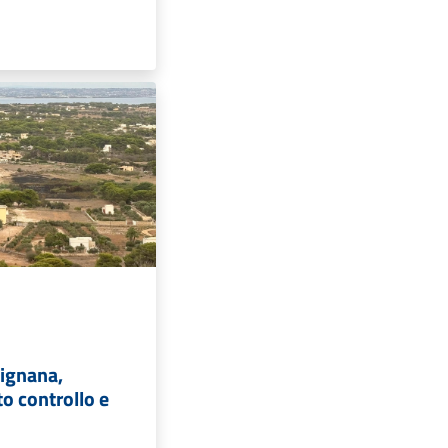
vignana,
to controllo e