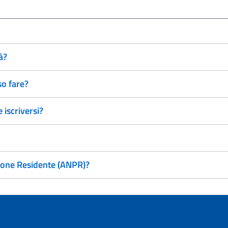
à?
so fare?
 iscriversi?
zione Residente (ANPR)?