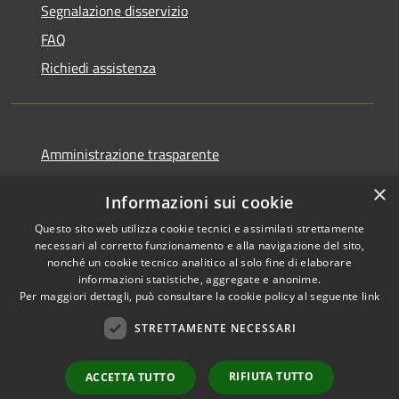
Segnalazione disservizio
FAQ
Richiedi assistenza
Amministrazione trasparente
Informativa privacy
×
Informazioni sui cookie
Note legali
Questo sito web utilizza cookie tecnici e assimilati strettamente
Dichiarazione di accessibilità
necessari al corretto funzionamento e alla navigazione del sito,
nonché un cookie tecnico analitico al solo fine di elaborare
informazioni statistiche, aggregate e anonime.
Per maggiori dettagli, può consultare la cookie policy al seguente
link
RSS
Copyright © 2026 • Comune di
STRETTAMENTE NECESSARI
Accessibilità
Favignana • Powered by
Privacy
Municipium
Accesso
•
RIFIUTA TUTTO
ACCETTA TUTTO
Cookie
redazione