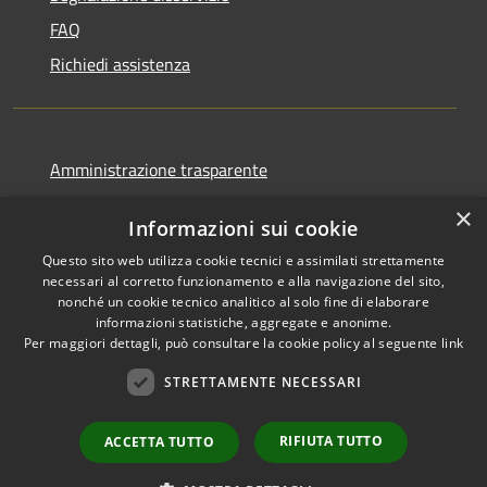
FAQ
Richiedi assistenza
Amministrazione trasparente
Informativa privacy
×
Informazioni sui cookie
Note legali
Questo sito web utilizza cookie tecnici e assimilati strettamente
Dichiarazione di accessibilità
necessari al corretto funzionamento e alla navigazione del sito,
nonché un cookie tecnico analitico al solo fine di elaborare
informazioni statistiche, aggregate e anonime.
Per maggiori dettagli, può consultare la cookie policy al seguente
link
RSS
Copyright © 2026 • Comune di
STRETTAMENTE NECESSARI
Accessibilità
Favignana • Powered by
Privacy
Municipium
Accesso
•
RIFIUTA TUTTO
ACCETTA TUTTO
Cookie
redazione