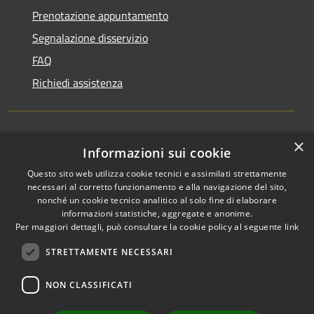
Prenotazione appuntamento
Segnalazione disservizio
FAQ
Richiedi assistenza
×
Amministrazione trasparente
Informazioni sui cookie
Informativa privacy
Questo sito web utilizza cookie tecnici e assimilati strettamente
necessari al corretto funzionamento e alla navigazione del sito,
Note legali
nonché un cookie tecnico analitico al solo fine di elaborare
informazioni statistiche, aggregate e anonime.
Dichiarazione di accessibilità
Per maggiori dettagli, può consultare la cookie policy al seguente
link
STRETTAMENTE NECESSARI
NON CLASSIFICATI
RSS
Copyright © 2026 • Comune di
Accessibilità
Favignana • Powered by