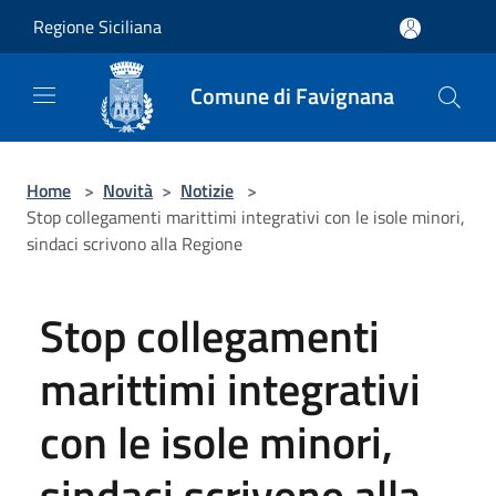
Salta al contenuto principale
Regione Siciliana
Comune di Favignana
Home
>
Novità
>
Notizie
>
Stop collegamenti marittimi integrativi con le isole minori,
sindaci scrivono alla Regione
Stop collegamenti
marittimi integrativi
con le isole minori,
sindaci scrivono alla