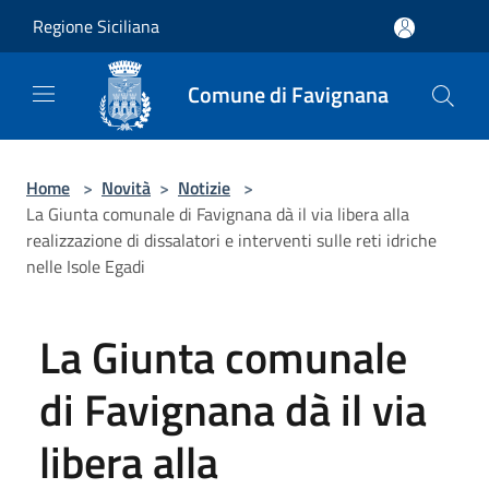
Salta al contenuto principale
Regione Siciliana
Comune di Favignana
Home
>
Novità
>
Notizie
>
La Giunta comunale di Favignana dà il via libera alla
realizzazione di dissalatori e interventi sulle reti idriche
nelle Isole Egadi
La Giunta comunale
di Favignana dà il via
libera alla