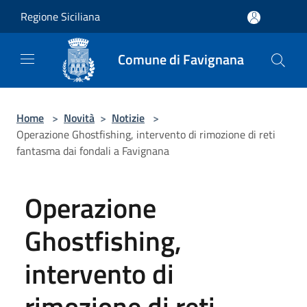
Salta al contenuto principale
Regione Siciliana
Comune di Favignana
Home
>
Novità
>
Notizie
>
Operazione Ghostfishing, intervento di rimozione di reti
fantasma dai fondali a Favignana
Operazione
Ghostfishing,
intervento di
rimozione di reti