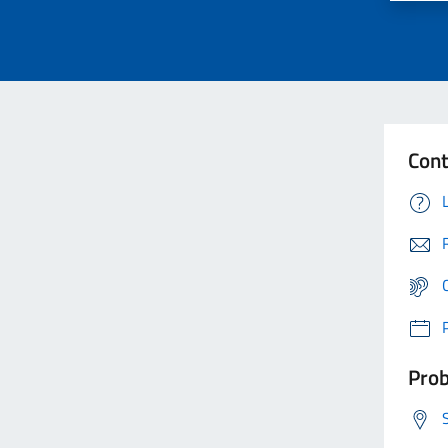
Cont
Prob