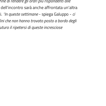
ne di rendere gli orari più rispondenti alle
 dell'incontro sarà anche affrontata un'altra
i.
"In queste settimane
- spiega Galuppo -
ci
dini che non hanno trovato posto a bordo degli
uturo il ripetersi di queste incresciose