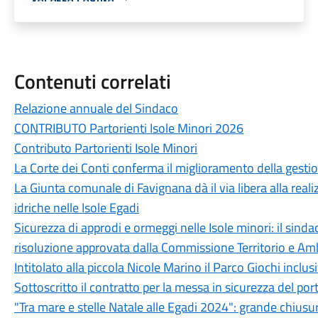
Contenuti correlati
Relazione annuale del Sindaco
CONTRIBUTO Partorienti Isole Minori 2026
Contributo Partorienti Isole Minori
La Corte dei Conti conferma il miglioramento della gesti
La Giunta comunale di Favignana dà il via libera alla realiz
idriche nelle Isole Egadi
Sicurezza di approdi e ormeggi nelle Isole minori: il sin
risoluzione approvata dalla Commissione Territorio e Am
Intitolato alla piccola Nicole Marino il Parco Giochi inclu
Sottoscritto il contratto per la messa in sicurezza del port
"Tra mare e stelle Natale alle Egadi 2024": grande chiusur