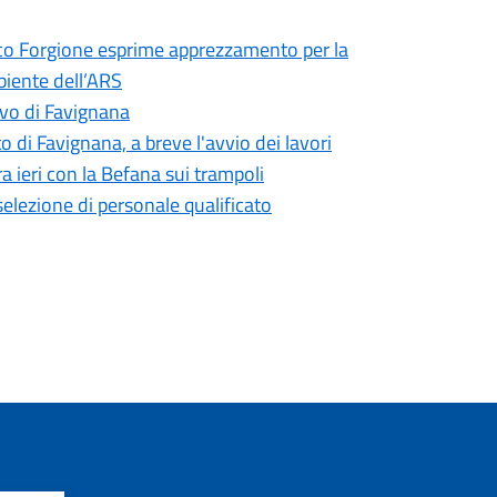
daco Forgione esprime apprezzamento per la
biente dell’ARS
sivo di Favignana
o di Favignana, a breve l'avvio dei lavori
a ieri con la Befana sui trampoli
selezione di personale qualificato