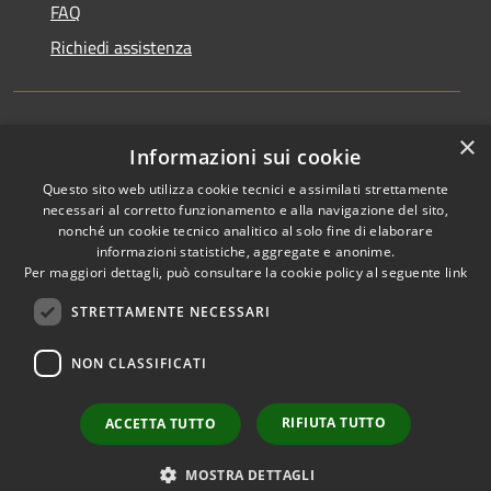
FAQ
Richiedi assistenza
×
Amministrazione trasparente
Informazioni sui cookie
Informativa privacy
Questo sito web utilizza cookie tecnici e assimilati strettamente
necessari al corretto funzionamento e alla navigazione del sito,
Note legali
nonché un cookie tecnico analitico al solo fine di elaborare
informazioni statistiche, aggregate e anonime.
Dichiarazione di accessibilità
Per maggiori dettagli, può consultare la cookie policy al seguente
link
STRETTAMENTE NECESSARI
NON CLASSIFICATI
RSS
Copyright © 2026 • Comune di
Accessibilità
Favignana • Powered by
Privacy
Municipium
Accesso
•
RIFIUTA TUTTO
ACCETTA TUTTO
Cookie
redazione
Mappa del sito
MOSTRA DETTAGLI