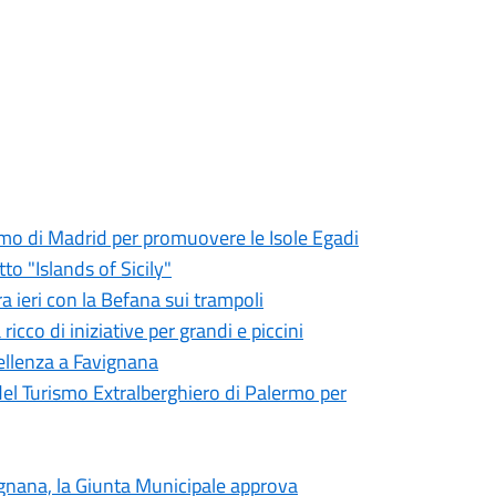
ismo di Madrid per promuovere le Isole Egadi
to "Islands of Sicily"
a ieri con la Befana sui trampoli
cco di iniziative per grandi e piccini
cellenza a Favignana
el Turismo Extralberghiero di Palermo per
vignana, la Giunta Municipale approva