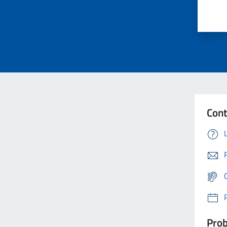
Cont
Prob