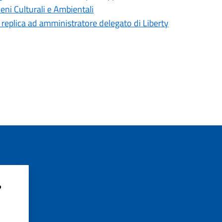
eni Culturali e Ambientali
o replica ad amministratore delegato di Liberty
?