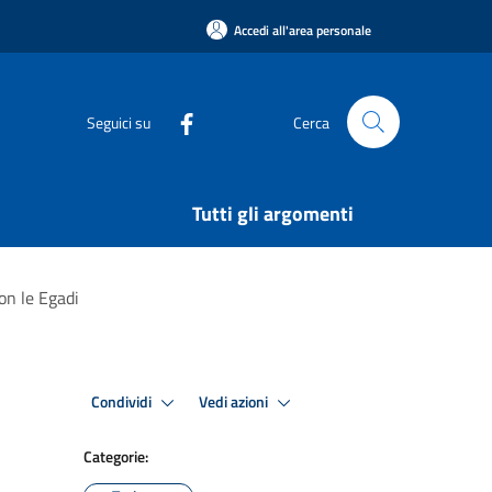
Accedi all'area personale
Seguici su
Cerca
Tutti gli argomenti
con le Egadi
Condividi
Vedi azioni
Categorie: