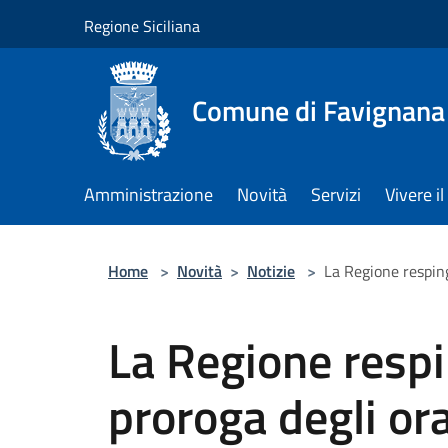
Salta al contenuto principale
Regione Siciliana
Comune di Favignana
Amministrazione
Novità
Servizi
Vivere 
Home
>
Novità
>
Notizie
>
La Regione respinge
La Regione respin
proroga degli ora