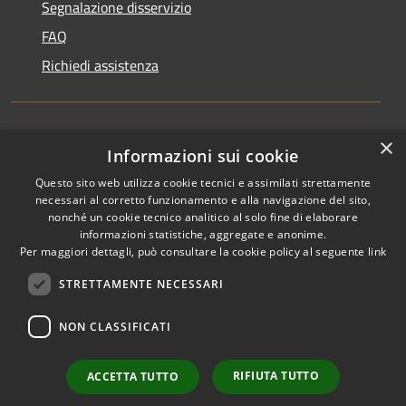
Segnalazione disservizio
FAQ
Richiedi assistenza
×
Amministrazione trasparente
Informazioni sui cookie
Informativa privacy
Questo sito web utilizza cookie tecnici e assimilati strettamente
necessari al corretto funzionamento e alla navigazione del sito,
Note legali
nonché un cookie tecnico analitico al solo fine di elaborare
informazioni statistiche, aggregate e anonime.
Dichiarazione di accessibilità
Per maggiori dettagli, può consultare la cookie policy al seguente
link
STRETTAMENTE NECESSARI
NON CLASSIFICATI
RSS
Copyright © 2026 • Comune di
Accessibilità
Favignana • Powered by
Privacy
Municipium
Accesso
•
RIFIUTA TUTTO
ACCETTA TUTTO
Cookie
redazione