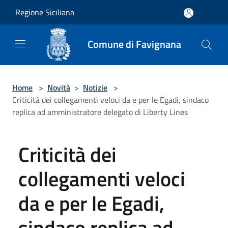
Salta al contenuto principale
Regione Siciliana
Comune di Favignana
Home
>
Novità
>
Notizie
>
Criticità dei collegamenti veloci da e per le Egadi, sindaco
replica ad amministratore delegato di Liberty Lines
Criticità dei
collegamenti veloci
da e per le Egadi,
sindaco replica ad