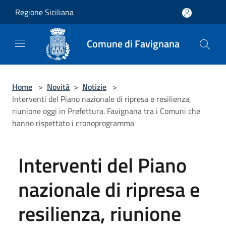
Salta al contenuto principale
Regione Siciliana
Comune di Favignana
Home
>
Novità
>
Notizie
>
Interventi del Piano nazionale di ripresa e resilienza,
riunione oggi in Prefettura. Favignana tra i Comuni che
hanno rispettato i cronoprogramma
Interventi del Piano
nazionale di ripresa e
resilienza, riunione