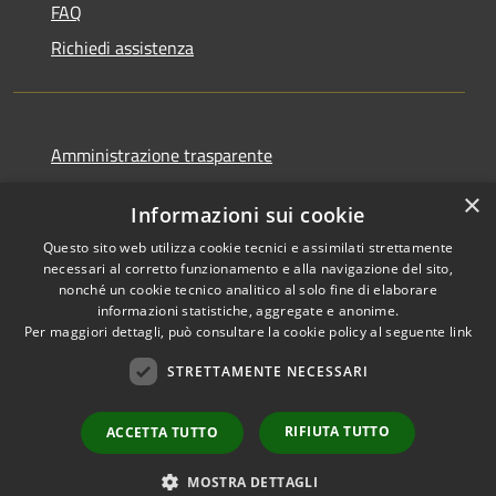
FAQ
Richiedi assistenza
Amministrazione trasparente
Informativa privacy
×
Informazioni sui cookie
Note legali
Questo sito web utilizza cookie tecnici e assimilati strettamente
Dichiarazione di accessibilità
necessari al corretto funzionamento e alla navigazione del sito,
nonché un cookie tecnico analitico al solo fine di elaborare
informazioni statistiche, aggregate e anonime.
Per maggiori dettagli, può consultare la cookie policy al seguente
link
RSS
Copyright © 2026 • Comune di
STRETTAMENTE NECESSARI
Accessibilità
Favignana • Powered by
Privacy
Municipium
Accesso
•
RIFIUTA TUTTO
ACCETTA TUTTO
Cookie
redazione
Mappa del sito
MOSTRA DETTAGLI