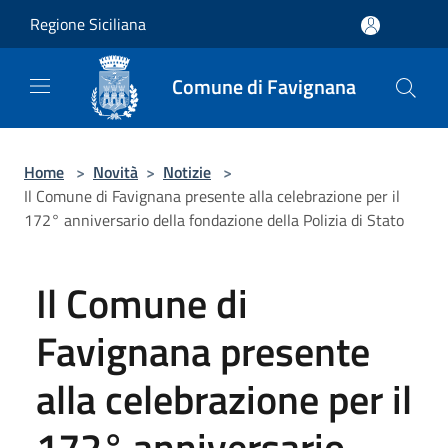
Salta al contenuto principale
Regione Siciliana
Comune di Favignana
Home
>
Novità
>
Notizie
>
Il Comune di Favignana presente alla celebrazione per il
172° anniversario della fondazione della Polizia di Stato
Il Comune di
Favignana presente
alla celebrazione per il
172° anniversario