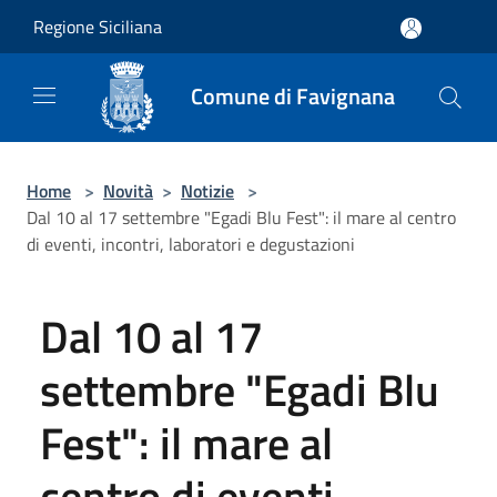
Salta al contenuto principale
Regione Siciliana
Comune di Favignana
Home
>
Novità
>
Notizie
>
Dal 10 al 17 settembre "Egadi Blu Fest": il mare al centro
di eventi, incontri, laboratori e degustazioni
Dal 10 al 17
settembre "Egadi Blu
Fest": il mare al
centro di eventi,