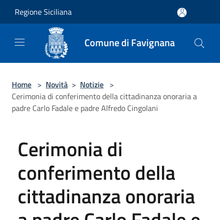
Salta al contenuto principale
Regione Siciliana
Comune di Favignana
Home
>
Novità
>
Notizie
>
Cerimonia di conferimento della cittadinanza onoraria a
padre Carlo Fadale e padre Alfredo Cingolani
Cerimonia di
conferimento della
cittadinanza onoraria
a padre Carlo Fadale e