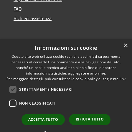
FAQ
Richiedi assistenza
×
Amministrazione trasparente
Informazioni sui cookie
Informativa privacy
Questo sito web utilizza cookie tecnici e assimilati strettamente
necessari al corretto funzionamento e alla navigazione del sito,
Note legali
nonché un cookie tecnico analitico al solo fine di elaborare
informazioni statistiche, aggregate e anonime.
Dichiarazione di accessibilità
Per maggiori dettagli, può consultare la cookie policy al seguente
link
STRETTAMENTE NECESSARI
NON CLASSIFICATI
RSS
Copyright © 2026 • Comune di
Accessibilità
Favignana • Powered by
Privacy
Municipium
Accesso
•
RIFIUTA TUTTO
ACCETTA TUTTO
Cookie
redazione