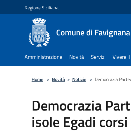
Salta al contenuto principale
Regione Siciliana
Comune di Favignana
Amministrazione
Novità
Servizi
Vivere 
Home
>
Novità
>
Notizie
>
Democrazia Partecip
Democrazia Parte
isole Egadi corsi