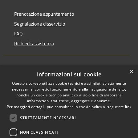
Prenotazione appuntamento
Segnalazione disservizio
FAQ
Richiedi assistenza
×
Amministrazione trasparente
Informazioni sui cookie
Informativa privacy
Questo sito web utilizza cookie tecnici e assimilati strettamente
necessari al corretto funzionamento e alla navigazione del sito,
Note legali
nonché un cookie tecnico analitico al solo fine di elaborare
informazioni statistiche, aggregate e anonime.
Dichiarazione di accessibilità
Per maggiori dettagli, può consultare la cookie policy al seguente
link
STRETTAMENTE NECESSARI
NON CLASSIFICATI
RSS
Copyright © 2026 • Comune di