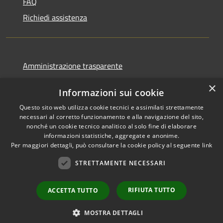
FAQ
Richiedi assistenza
Amministrazione trasparente
Informativa privacy
×
Informazioni sui cookie
Note legali
Questo sito web utilizza cookie tecnici e assimilati strettamente
Dichiarazione di accessibilità
necessari al corretto funzionamento e alla navigazione del sito,
nonché un cookie tecnico analitico al solo fine di elaborare
informazioni statistiche, aggregate e anonime.
Per maggiori dettagli, può consultare la cookie policy al seguente
link
RSS
Copyright © 2026 • Comune di
STRETTAMENTE NECESSARI
Accessibilità
Favignana • Powered by
Privacy
Municipium
Accesso
•
RIFIUTA TUTTO
ACCETTA TUTTO
Cookie
redazione
Mappa del sito
MOSTRA DETTAGLI