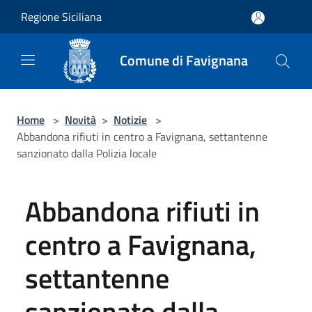
Salta al contenuto principale
Regione Siciliana
Comune di Favignana
Home
>
Novità
>
Notizie
>
Abbandona rifiuti in centro a Favignana, settantenne
sanzionato dalla Polizia locale
Abbandona rifiuti in
centro a Favignana,
settantenne
sanzionato dalla