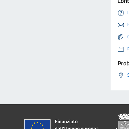
Cont
Prob