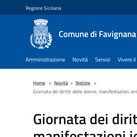
Salta al contenuto principale
Regione Siciliana
Comune di Favignana
Amministrazione
Novità
Servizi
Vivere 
Home
>
Novità
>
Notizie
>
Giornata dei diritti delle donne, manifestazioni ier
Giornata dei diri
manifestazioni ie