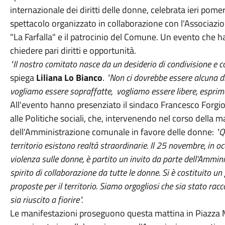
internazionale dei diritti delle donne, celebrata ieri pome
spettacolo organizzato in collaborazione con l'Associazi
"La Farfalla" e il patrocinio del Comune. Un evento che h
chiedere pari diritti e opportunità.
"Il nostro comitato nasce da un desiderio di condivisione e 
spiega
Liliana Lo Bianco
.
"Non ci dovrebbe essere alcuna di
vogliamo essere sopraffatte, vogliamo essere libere, esprimerc
All'evento hanno presenziato il sindaco Francesco Forgi
alle Politiche sociali, che, intervenendo nel corso della 
dell'Amministrazione comunale in favore delle donne:
"Q
territorio esistono realtà straordinarie. Il 25 novembre, in o
violenza sulle donne, è partito un invito da parte dell'Ammin
spirito di collaborazione da tutte le donne. Si è costituito 
proposte per il territorio. Siamo orgogliosi che sia stato rac
sia riuscito a fiorire".
Le manifestazioni proseguono questa mattina in Piazza M