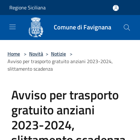
Salta al contenuto principale
Regione Siciliana
Comune di Favignana
Home
>
Novità
>
Notizie
>
Avviso per trasporto gratuito anziani 2023-2024,
slittamento scadenza
Avviso per trasporto
gratuito anziani
2023-2024,
slittamento scadenza