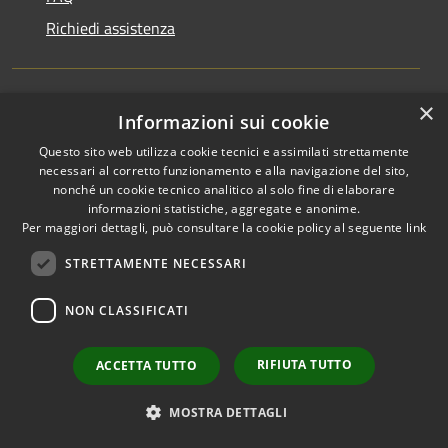
Richiedi assistenza
×
Informazioni sui cookie
Amministrazione trasparente
Questo sito web utilizza cookie tecnici e assimilati strettamente
Informativa privacy
necessari al corretto funzionamento e alla navigazione del sito,
Note legali
nonché un cookie tecnico analitico al solo fine di elaborare
informazioni statistiche, aggregate e anonime.
Dichiarazione di accessibilità
Per maggiori dettagli, può consultare la cookie policy al seguente
link
STRETTAMENTE NECESSARI
NON CLASSIFICATI
RSS
Copyright © 2026 • Comune di
Accessibilità
Favignana • Powered by
RIFIUTA TUTTO
ACCETTA TUTTO
Privacy
Municipium
Accesso
•
Cookie
redazione
MOSTRA DETTAGLI
Mappa del sito