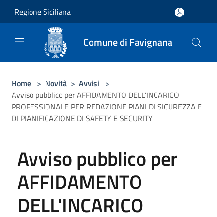
Salta al contenuto principale
Regione Siciliana
Comune di Favignana
Home
>
Novità
>
Avvisi
>
Avviso pubblico per AFFIDAMENTO DELL'INCARICO
PROFESSIONALE PER REDAZIONE PIANI DI SICUREZZA E
DI PIANIFICAZIONE DI SAFETY E SECURITY
Avviso pubblico per
AFFIDAMENTO
DELL'INCARICO