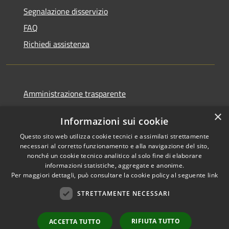
Segnalazione disservizio
FAQ
Richiedi assistenza
Amministrazione trasparente
Informativa privacy
×
Informazioni sui cookie
Note legali
Questo sito web utilizza cookie tecnici e assimilati strettamente
Dichiarazione di accessibilità
necessari al corretto funzionamento e alla navigazione del sito,
nonché un cookie tecnico analitico al solo fine di elaborare
informazioni statistiche, aggregate e anonime.
Per maggiori dettagli, può consultare la cookie policy al seguente
link
RSS
Copyright © 2026 • Comune di
STRETTAMENTE NECESSARI
Accessibilità
Favignana • Powered by
Privacy
Municipium
Accesso
•
RIFIUTA TUTTO
ACCETTA TUTTO