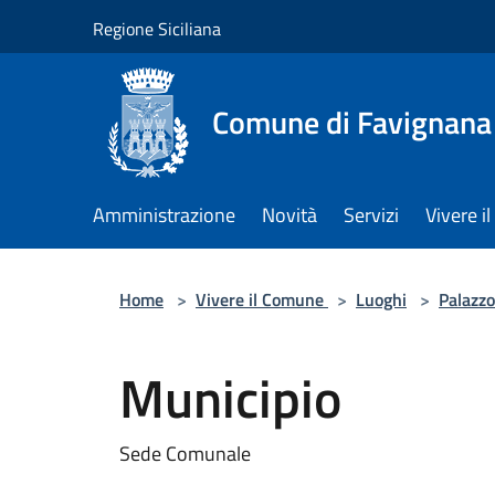
Salta al contenuto principale
Regione Siciliana
Comune di Favignana
Amministrazione
Novità
Servizi
Vivere 
Home
>
Vivere il Comune
>
Luoghi
>
Palazzo
Municipio
Sede Comunale