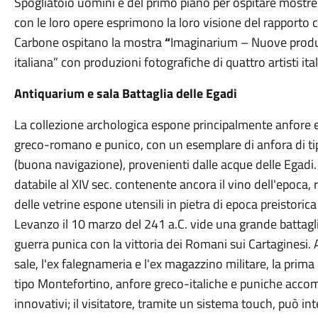
Spogliatoio uomini e del primo piano per ospitare mostr
con le loro opere esprimono la loro visione del rapporto 
Carbone ospitano la mostra
“
Imaginarium – Nuove produz
italiana” con produzioni fotografiche di quattro artisti ital
Antiquarium e sala Battaglia delle Egadi
La collezione archologica espone principalmente anfore e
greco-romano e punico, con un esemplare di anfora di ti
(buona navigazione), provenienti dalle acque delle Egadi. 
databile al XIV sec. contenente ancora il vino dell'epoca
delle vetrine espone utensili in pietra di epoca preistorica 
Levanzo il 10 marzo del 241 a.C. vide una grande battagli
guerra punica con la vittoria dei Romani sui Cartaginesi.
sale, l'ex falegnameria e l'ex magazzino militare, la prima 
tipo Montefortino, anfore greco-italiche e puniche accomp
innovativi; il visitatore, tramite un sistema touch, può in