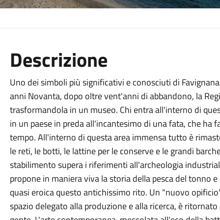
Descrizione
Uno dei simboli più significativi e conosciuti di Favignana
anni Novanta, dopo oltre vent'anni di abbandono, la Regio
trasformandola in un museo. Chi entra all'interno di que
in un paese in preda all'incantesimo di una fata, che ha 
tempo. All'interno di questa area immensa tutto è rimasto 
le reti, le botti, le lattine per le conserve e le grandi barch
stabilimento supera i riferimenti all'archeologia industrial
propone in maniera viva la storia della pesca del tonno 
quasi eroica questo antichissimo rito. Un "nuovo opificio"
spazio delegato alla produzione e alla ricerca, è ritornato 
gente. L'arte contemporanea, mescolata all'eco della batta