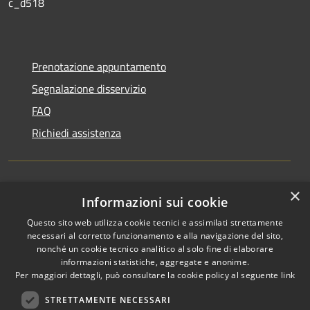
c_d518
Prenotazione appuntamento
Segnalazione disservizio
FAQ
Richiedi assistenza
×
Amministrazione trasparente
Informazioni sui cookie
Informativa privacy
Questo sito web utilizza cookie tecnici e assimilati strettamente
necessari al corretto funzionamento e alla navigazione del sito,
Note legali
nonché un cookie tecnico analitico al solo fine di elaborare
informazioni statistiche, aggregate e anonime.
Dichiarazione di accessibilità
Per maggiori dettagli, può consultare la cookie policy al seguente
link
STRETTAMENTE NECESSARI