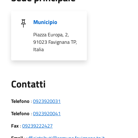
Municipio
Piazza Europa, 2,
91023 Favignana TP,
Italia
Utili
Contatti
Telefono
:
0923920031
Telefono
:
0923920041
Fax
:
09239222427
Email
:
ufficiotributi@comune.favignana.tp.it