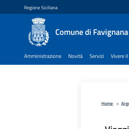
Salta al contenuto principale
Regione Siciliana
Comune di Favignana
Amministrazione
Novità
Servizi
Vivere 
Home
>
Arg