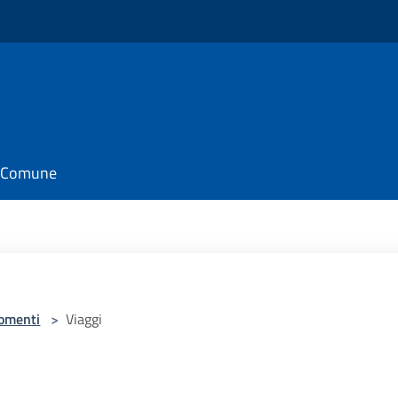
il Comune
omenti
>
Viaggi