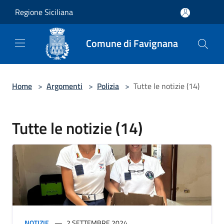
Salta al contenuto principale
Regione Siciliana
Comune di Favignana
Home
>
Argomenti
>
Polizia
>
Tutte le notizie (14)
Tutte le notizie (14)
NOTIZIE
2 SETTEMBRE 2024