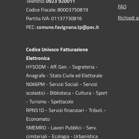
Telefono:
0923 920011
FAQ
Codice Fiscale: 80003750819
Richiedi a
Partita IVA: 01137730816
PEC:
comune.favignana.tp@pec.it
Codice Univoco Fatturazione
Elettronica
HY5ODM - Aff. Gen. - Segreteria -
Anagrafe - Stato Civile ed Elettorale
N066PM - Servizi Sociali - Servizi
scolastici - Biblioteca - Cultura - Sport
- Turismo - Spettacolo
RPNS1D
- Servizi finanziari - Tributi -
Economato
5MEMRO - Lavori Pubblici - Serv.
cimiteriali - Ecologia - Urbanistica