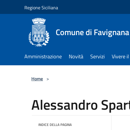
Salta al contenuto principale
Regione Siciliana
Comune di Favignana
Amministrazione
Novità
Servizi
Vivere 
Home
>
Alessandro Spar
INDICE DELLA PAGINA