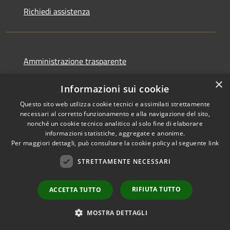
Richiedi assistenza
Amministrazione trasparente
Informativa privacy
×
Informazioni sui cookie
Note legali
Questo sito web utilizza cookie tecnici e assimilati strettamente
Dichiarazione di accessibilità
necessari al corretto funzionamento e alla navigazione del sito,
nonché un cookie tecnico analitico al solo fine di elaborare
informazioni statistiche, aggregate e anonime.
Per maggiori dettagli, può consultare la cookie policy al seguente
link
RSS
Copyright © 2026 • Comune di
STRETTAMENTE NECESSARI
Accessibilità
Favignana • Powered by
Privacy
Municipium
Accesso
•
RIFIUTA TUTTO
ACCETTA TUTTO
Cookie
redazione
Mappa del sito
MOSTRA DETTAGLI