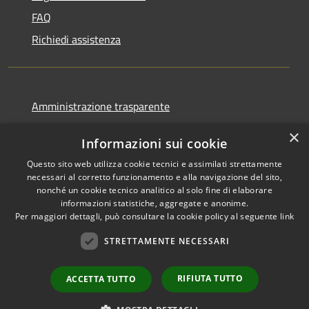
FAQ
Richiedi assistenza
Amministrazione trasparente
Informativa privacy
×
Informazioni sui cookie
Note legali
Questo sito web utilizza cookie tecnici e assimilati strettamente
Dichiarazione di accessibilità
necessari al corretto funzionamento e alla navigazione del sito,
nonché un cookie tecnico analitico al solo fine di elaborare
informazioni statistiche, aggregate e anonime.
Per maggiori dettagli, può consultare la cookie policy al seguente
link
RSS
Copyright © 2026 • Comune di
STRETTAMENTE NECESSARI
Accessibilità
Favignana • Powered by
Privacy
Municipium
Accesso
•
RIFIUTA TUTTO
ACCETTA TUTTO
Cookie
redazione
Mappa del sito