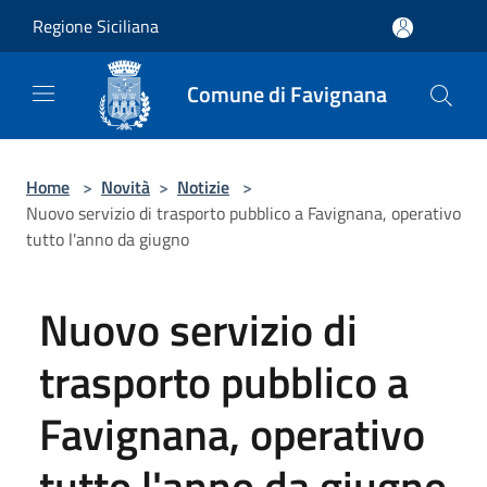
Salta al contenuto principale
Regione Siciliana
Comune di Favignana
Home
>
Novità
>
Notizie
>
Nuovo servizio di trasporto pubblico a Favignana, operativo
tutto l'anno da giugno
Nuovo servizio di
trasporto pubblico a
Favignana, operativo
tutto l'anno da giugno