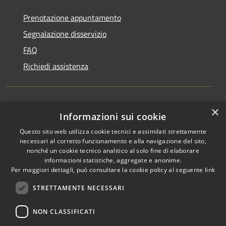
Prenotazione appuntamento
Segnalazione disservizio
FAQ
Richiedi assistenza
×
Amministrazione trasparente
Informazioni sui cookie
Informativa privacy
Questo sito web utilizza cookie tecnici e assimilati strettamente
necessari al corretto funzionamento e alla navigazione del sito,
Note legali
nonché un cookie tecnico analitico al solo fine di elaborare
informazioni statistiche, aggregate e anonime.
Dichiarazione di accessibilità
Per maggiori dettagli, può consultare la cookie policy al seguente
link
STRETTAMENTE NECESSARI
NON CLASSIFICATI
RSS
Copyright © 2026 • Comune di