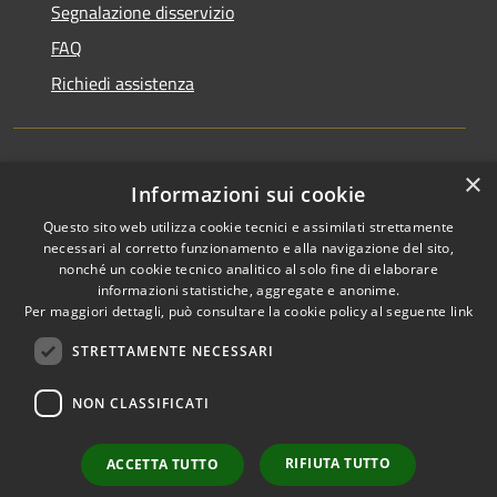
Segnalazione disservizio
FAQ
Richiedi assistenza
×
Amministrazione trasparente
Informazioni sui cookie
Informativa privacy
Questo sito web utilizza cookie tecnici e assimilati strettamente
necessari al corretto funzionamento e alla navigazione del sito,
Note legali
nonché un cookie tecnico analitico al solo fine di elaborare
informazioni statistiche, aggregate e anonime.
Dichiarazione di accessibilità
Per maggiori dettagli, può consultare la cookie policy al seguente
link
STRETTAMENTE NECESSARI
NON CLASSIFICATI
RSS
Copyright © 2026 • Comune di
Accessibilità
Favignana • Powered by
Privacy
Municipium
Accesso
•
RIFIUTA TUTTO
ACCETTA TUTTO
Cookie
redazione