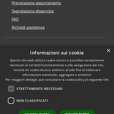
Prenotazione appuntamento
Segnalazione disservizio
FAQ
Richiedi assistenza
×
Amministrazione trasparente
Informazioni sui cookie
Informativa privacy
Questo sito web utilizza cookie tecnici e assimilati strettamente
necessari al corretto funzionamento e alla navigazione del sito,
Note legali
nonché un cookie tecnico analitico al solo fine di elaborare
informazioni statistiche, aggregate e anonime.
Dichiarazione di accessibilità
Per maggiori dettagli, può consultare la cookie policy al seguente
link
STRETTAMENTE NECESSARI
NON CLASSIFICATI
RSS
Copyright © 2026 • Comune di
Accessibilità
Favignana • Powered by