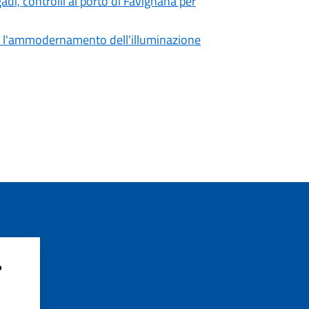
gadi, controlli al porto di Favignana per
e l'ammodernamento dell'illuminazione
?