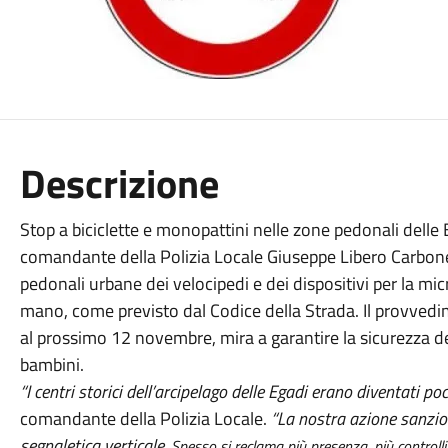
Descrizione
Stop a biciclette e monopattini nelle zone pedonali delle
comandante della Polizia Locale Giuseppe Libero Carbone.
pedonali urbane dei velocipedi e dei dispositivi per la mi
mano, come previsto dal Codice della Strada. Il provvedim
al prossimo 12 novembre, mira a garantire la sicurezza dei
bambini.
“I centri storici dell’arcipelago delle Egadi erano diventati poco
comandante della Polizia Locale.
“La nostra azione sanzio
segnaletica verticale.
Spesso si reclama più presenza, più controlli