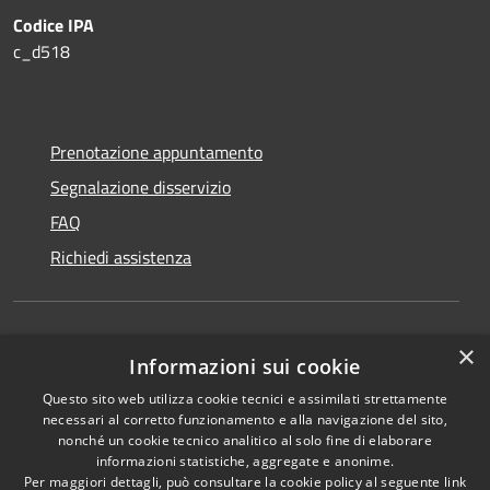
Codice IPA
c_d518
Prenotazione appuntamento
Segnalazione disservizio
FAQ
Richiedi assistenza
×
Amministrazione trasparente
Informazioni sui cookie
Informativa privacy
Questo sito web utilizza cookie tecnici e assimilati strettamente
necessari al corretto funzionamento e alla navigazione del sito,
Note legali
nonché un cookie tecnico analitico al solo fine di elaborare
informazioni statistiche, aggregate e anonime.
Dichiarazione di accessibilità
Per maggiori dettagli, può consultare la cookie policy al seguente
link