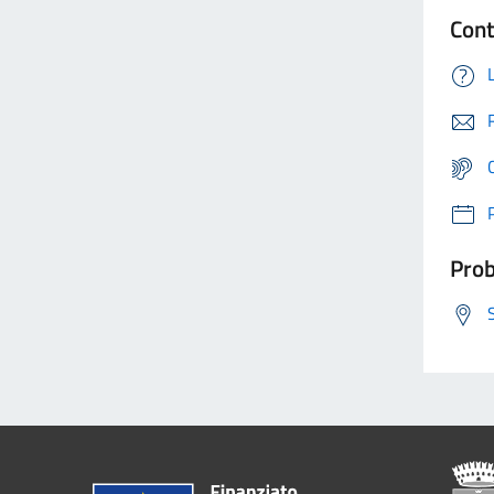
Cont
Prob