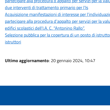
partecipare alla procedura d’appalto per servizi per la Va
due interventi di trattamento primario per l’Is
Acquisizione manifestazioni di interesse per l’individuaz
partecipare alla procedura d’appalto per servizi per la val
edifici scolastici dell’I.A. C. “Antonino Rallo”.
Selezione pubblica per la copertura di un posto di istruttor
istruttori
Ultimo aggiornamento
: 20 gennaio 2024, 10:47