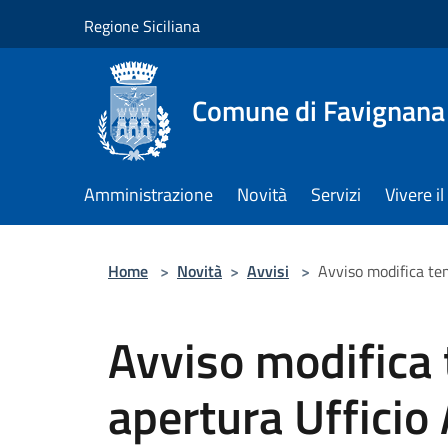
Salta al contenuto principale
Regione Siciliana
Comune di Favignana
Amministrazione
Novità
Servizi
Vivere 
Home
>
Novità
>
Avvisi
>
Avviso modifica tem
Avviso modifica
apertura Ufficio