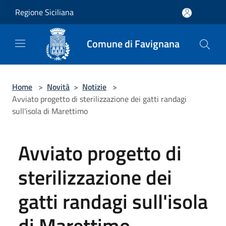
Salta al contenuto principale
Regione Siciliana
Comune di Favignana
Home
>
Novità
>
Notizie
>
Avviato progetto di sterilizzazione dei gatti randagi
sull'isola di Marettimo
Avviato progetto di
sterilizzazione dei
gatti randagi sull'isola
di Marettimo