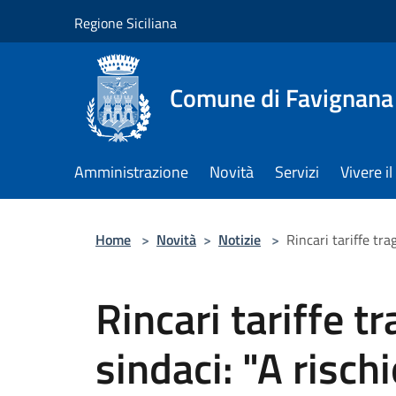
Salta al contenuto principale
Regione Siciliana
Comune di Favignana
Amministrazione
Novità
Servizi
Vivere 
Home
>
Novità
>
Notizie
>
Rincari tariffe tra
Rincari tariffe tr
sindaci: "A rischi