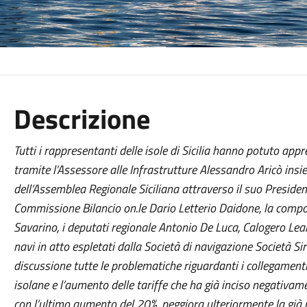
Descrizione
Tutti i rappresentanti delle isole di Sicilia hanno potuto appr
tramite l’Assessore alle Infrastrutture Alessandro Aricò insi
dell’Assemblea Regionale Siciliana attraverso il suo Presiden
Commissione Bilancio on.le Dario Letterio Daidone, la comp
Savarino, i deputati regionale Antonio De Luca, Calogero Lea
navi in atto espletati dalla Società di navigazione Società Si
discussione tutte le problematiche riguardanti i collegament
isolane e l’aumento delle tariffe che ha già inciso negativame
con l’ultimo aumento del 20%, peggiora ulteriormente la già p