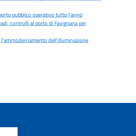
sporto pubblico operativo tutto l'anno
gadi, controlli al porto di Favignana per
e l'ammodernamento dell'illuminazione