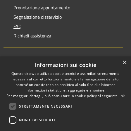
Prenotazione appuntamento
Segnalazione disservizio
FAQ
Richiedi assistenza
×
Amministrazione trasparente
Informazioni sui cookie
Informativa privacy
Questo sito web utilizza cookie tecnici e assimilati strettamente
necessari al corretto funzionamento e alla navigazione del sito,
Note legali
nonché un cookie tecnico analitico al solo fine di elaborare
informazioni statistiche, aggregate e anonime.
Dichiarazione di accessibilità
Per maggiori dettagli, può consultare la cookie policy al seguente
link
STRETTAMENTE NECESSARI
NON CLASSIFICATI
RSS
Copyright © 2026 • Comune di
Accessibilità
Favignana • Powered by