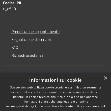
Codice IPA
c_d518
Prenotazione appuntamento
Segnalazione disservizio
FAQ
Richiedi assistenza
×
Amministrazione trasparente
Informazioni sui cookie
Informativa privacy
Questo sito web utilizza cookie tecnici e assimilati strettamente
necessari al corretto funzionamento e alla navigazione del sito,
Note legali
nonché un cookie tecnico analitico al solo fine di elaborare
informazioni statistiche, aggregate e anonime.
Dichiarazione di accessibilità
Per maggiori dettagli, può consultare la cookie policy al seguente
link