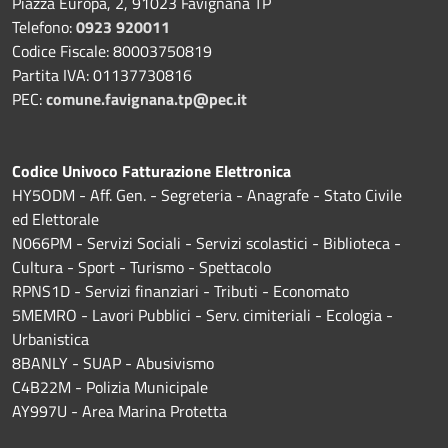
Piazza Europa, 2, 91023 Favignana TP
Telefono:
0923 920011
Codice Fiscale: 80003750819
Partita IVA: 01137730816
PEC:
comune.favignana.tp@pec.it
Codice Univoco Fatturazione Elettronica
HY5ODM - Aff. Gen. - Segreteria - Anagrafe - Stato Civile
ed Elettorale
N066PM - Servizi Sociali - Servizi scolastici - Biblioteca -
Cultura - Sport - Turismo - Spettacolo
RPNS1D
- Servizi finanziari - Tributi - Economato
5MEMRO - Lavori Pubblici - Serv. cimiteriali - Ecologia -
Urbanistica
8BANLY - SUAP - Abusivismo
C4B22M - Polizia Municipale
AY997U -
Area Marina Protetta