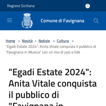
Salta al contenuto principale
Regione Siciliana
Comune di Favignana
Home
>
Novità
>
Notizie
>
Cultura
>
"Egadi Estate 2024": Anita Vitale conquista il pubblico di
"Favignana in Musica" con un mix di jazz e folk
"Egadi Estate 2024":
Anita Vitale conquista
il pubblico di
"Favignana in