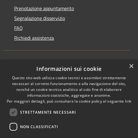
Prenotazione appuntamento
Segnalazione disservizio
FAQ
Richiedi assistenza
×
Amministrazione trasparente
Informazioni sui cookie
Informativa privacy
Questo sito web utilizza cookie tecnici e assimilati strettamente
necessari al corretto funzionamento e alla navigazione del sito,
Note legali
nonché un cookie tecnico analitico al solo fine di elaborare
informazioni statistiche, aggregate e anonime.
Dichiarazione di accessibilità
Per maggiori dettagli, può consultare la cookie policy al seguente
link
STRETTAMENTE NECESSARI
NON CLASSIFICATI
RSS
Copyright © 2026 • Comune di
Accessibilità
Favignana • Powered by