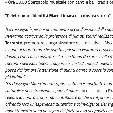
- Ore 23:00 Spettacolo musicale con canti e balli tradizio
"Celebriamo l'identità Marettimara e la nostra storia"
"La rassegna è per noi un momento di condivisione della nostr
rivivranno attraverso la proiezione di filmati storici realizzati
Torrente
, promotore e organizzatore dell'iniziativa.
"Ma a
e odori di Marettimo, che ospita ogni anno visitatori provenie
danza, i canti della nostra Sicilia, che fanno da cornice alla
racconto dell’Isola Sacra. L’augurio è che l’edizione di quest
possa richiamare l’attenzione di quanti hanno a cuore la co
più intima".
"La Rassegna Marettimara rappresenta un importante momen
culturale e delle tradizioni legate al mare",
dice il sindaco
Fr
celebra la nostra storia, ma contribuisce anche a rafforzare il
offrendo loro un'esperienza autentica e coinvolgente. L'ene
appuntamento sono un segno del forte senso di appartenenza 