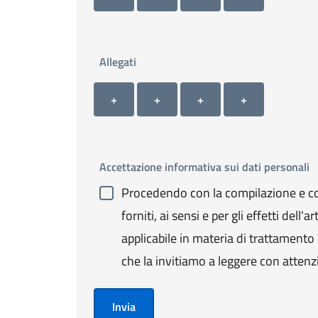
Allegati
Allegato 1
Allegato 2
Allegato 3
Allegato 4
+ Carica allegato 1
+ Carica allegato 2
+ Carica allegato 3
+ Carica allegato 4
+
+
+
+
Accettazione informativa sui dati personali
Procedendo con la compilazione e con
forniti, ai sensi e per gli effetti de
applicabile in materia di trattamento de
che la invitiamo a leggere con attenz
Invia