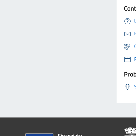
Cont
Prob