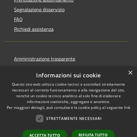
Segnalazione disservizio
FAQ
Richiedi assistenza
Amministrazione trasparente
Informativa privacy
×
Informazioni sui cookie
Note legali
Questo sito web utilizza cookie tecnici e assimilati strettamente
Dichiarazione di accessibilità
necessari al corretto funzionamento e alla navigazione del sito,
nonché un cookie tecnico analitico al solo fine di elaborare
informazioni statistiche, aggregate e anonime.
Per maggiori dettagli, può consultare la cookie policy al seguente
link
RSS
Copyright © 2026 • Comune di
STRETTAMENTE NECESSARI
Accessibilità
Favignana • Powered by
Privacy
Municipium
Accesso
•
RIFIUTA TUTTO
ACCETTA TUTTO