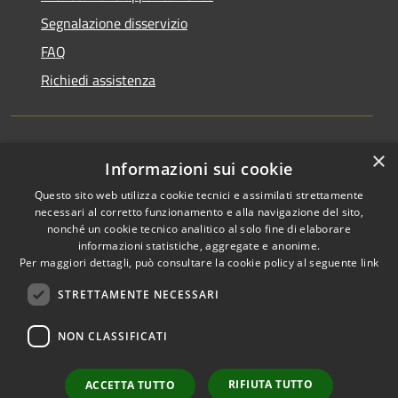
Segnalazione disservizio
FAQ
Richiedi assistenza
×
Amministrazione trasparente
Informazioni sui cookie
Informativa privacy
Questo sito web utilizza cookie tecnici e assimilati strettamente
necessari al corretto funzionamento e alla navigazione del sito,
Note legali
nonché un cookie tecnico analitico al solo fine di elaborare
informazioni statistiche, aggregate e anonime.
Dichiarazione di accessibilità
Per maggiori dettagli, può consultare la cookie policy al seguente
link
STRETTAMENTE NECESSARI
NON CLASSIFICATI
RSS
Copyright © 2026 • Comune di
Accessibilità
Favignana • Powered by
Privacy
Municipium
Accesso
•
RIFIUTA TUTTO
ACCETTA TUTTO