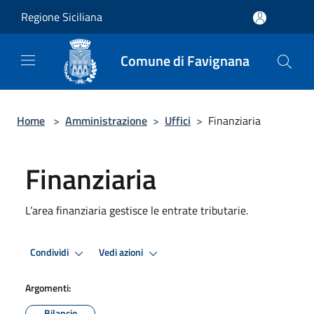
Salta al contenuto principale
Regione Siciliana
Comune di Favignana
Home
>
Amministrazione
>
Uffici
>
Finanziaria
Finanziaria
L’area finanziaria gestisce le entrate tributarie.
Condividi
Vedi azioni
Argomenti:
Bilancio